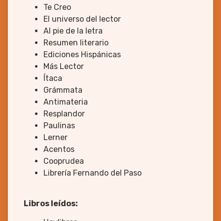
Te Creo
El universo del lector
Al pie de la letra
Resumen literario
Ediciones Hispánicas
Más Lector
Ítaca
Grámmata
Antimateria
Resplandor
Paulinas
Lerner
Acentos
Cooprudea
Librería Fernando del Paso
Libros leídos: