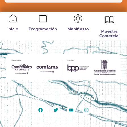
Inicio
Programación
Manifiesto
Muestra
Comercial
Disfruta más contenido en
fiestadellibroylacultura.com