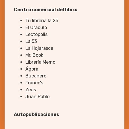
Centro comercial del libro:
Tu librería la 25
El Oráculo
Lectópolis
La 53
La Hojarasca
Mr. Book
Librería Memo
Ágora
Bucanero
Franco’s
Zeus
Juan Pablo
Autopublicaciones